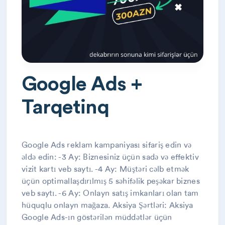
Google Ads +
Tarqetinq
Google Ads reklam kampaniyası sifariş edin və
əldə edin: -3 Ay: Biznesiniz üçün sadə və effektiv
vizit kartı veb saytı. -4 Ay: Müştəri cəlb etmək
üçün optimallaşdırılmış 5 səhifəlik peşəkar biznes
veb saytı. -6 Ay: Onlayn satış imkanları olan tam
hüquqlu onlayn mağaza. Aksiya Şərtləri: Aksiya
Google Ads-ın göstərilən müddətlər üçün