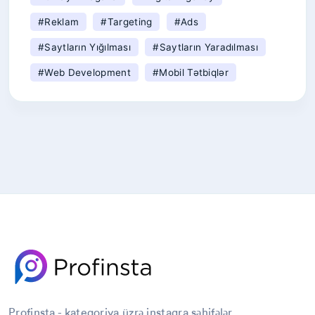
#Reklam
#Targeting
#ads
#saytların Yığılması
#saytların Yaradılması
#web Development
#mobil Tətbiqlər
#mobile App Development
#mobil Uygulama
#süni Intellekt
#AI Video
#yapay Zeka
#səsləndirmə
#voice Over
#seslendirme
#reklam
#digital Marketing
#dijital Reklam
#seo Services
#ecommerce
#onlayn Mağaza
#online Store
#e-Ticaret
#digital Agency
#rəqəmsal Agentlik
#targeting
#sosial Media Marketinq
Profinsta - kateqoriya üzrə instagra səhifələr