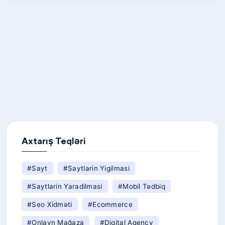
Axtarış Teqləri
#sayt
#saytlarin Yigilmasi
#saytlarin Yaradilmasi
#mobil Tədbiq
#seo Xidməti
#Ecommerce
#Onlayn Mağaza
#Digital Agency