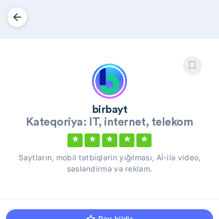
birbayt
Kateqoriya: IT, internet, telekom
★
★
★
★
★
Saytların, mobil tətbiqlərin yığılması, Aİ-ilə video,
səsləndirmə və reklam.
Rəy bildir