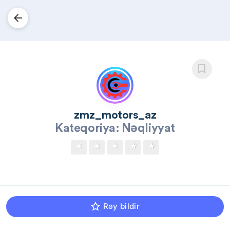
zmz_motors_az
Kateqoriya: Nəqliyyat
★
★
★
★
★
Rəy bildir