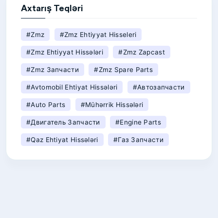
Axtarış Teqləri
#zmz
#zmz Ehtiyyat Hisseleri
#zmz Ehtiyyat Hissələri
#zmz Zapcast
#zmz Запчасти
#zmz Spare Parts
#avtomobil Ehtiyat Hissələri
#автозапчасти
#auto Parts
#mühərrik Hissələri
#двигатель Запчасти
#engine Parts
#qaz Ehtiyat Hissələri
#газ Запчасти
#gaz Spare Parts
#avtomobil Təmiri
#ремонт Авто
#car Repair
#zmz Motor
#zmz Mühərrik
#zmz Engine
#avto Servis