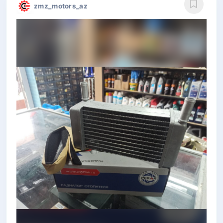
zmz_motors_az