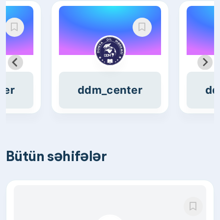
ter
ddm_center
dd
Bütün səhifələr