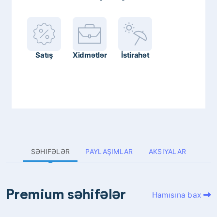
Satış
Xidmətlər
İstirahət
SƏHIFƏLƏR
PAYLAŞIMLAR
AKSIYALAR
Premium səhifələr
Hamısına bax