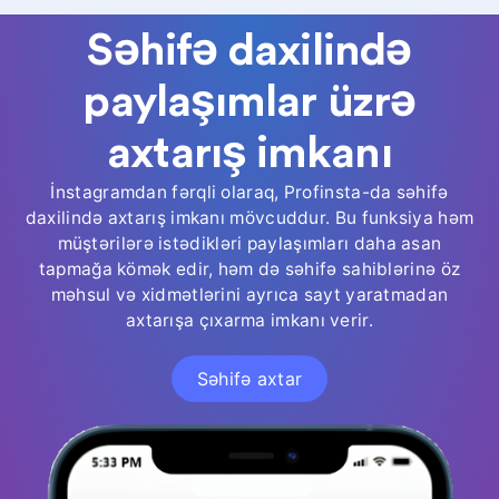
Səhifə daxilində
paylaşımlar üzrə
axtarış imkanı
İnstagramdan fərqli olaraq, Profinsta-da səhifə
daxilində axtarış imkanı mövcuddur. Bu funksiya həm
müştərilərə istədikləri paylaşımları daha asan
tapmağa kömək edir, həm də səhifə sahiblərinə öz
məhsul və xidmətlərini ayrıca sayt yaratmadan
axtarışa çıxarma imkanı verir.
Səhifə axtar