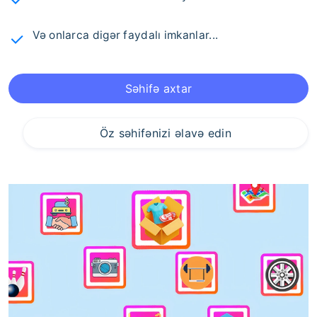
Və onlarca digər faydalı imkanlar...
Səhifə axtar
Öz səhifənizi əlavə edin