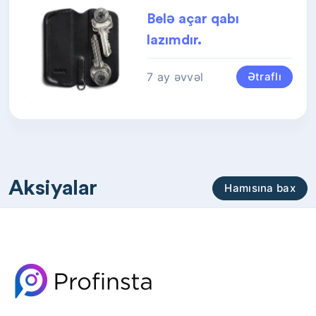
Belə açar qabı
lazımdır.
7 ay əvvəl
Ətraflı
Aksiyalar
Hamısına bax