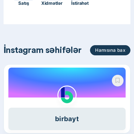
Satış
Xidmətlər
İstirahət
İnstagram səhifələr
Hamısına bax
birbayt