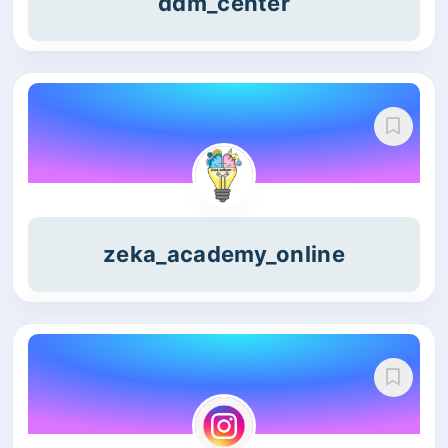
ddm_center
zeka_academy_online