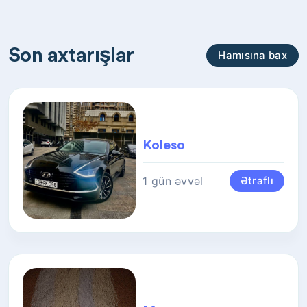
Son axtarışlar
Hamısına bax
Koleso
1 gün əvvəl
Ətraflı