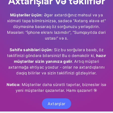
Axtarışlar və təkliflər
Müştərilər üçün:
Əgər axtardığınız məhsul və ya
xidməti tapa bilmirsinizsə, sadəcə "Axtarış əlavə et"
düyməsinə basaraq öz sorğunuzu yerləşdirin.
Məsələn: "İphone ekranı lazımdır", "Sumqayıtda dəri
ustası" və s.
Səhifə sahibləri üçün:
Siz bu sorğulara baxıb, öz
təklifinizi göndərə bilərsiniz! Bu o deməkdir ki,
hazır
müştərilər sizin yanınıza gəlir
. Artıq müştəri
axtarmağa ehtiyac yoxdur - onlar nə axtardıqlarını
dəqiq bilirlər və sizin təklifinizi gözləyirlər.
Nəticə:
Müştərilər daha sürətli tapırlar, bizneslər isə
yeni müştərilər qazanırlar. Hamı qazanır! 🎯
Axtarşlar