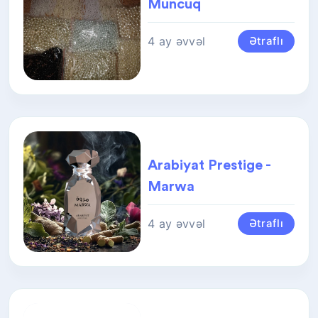
Muncuq
4 ay əvvəl
Ətraflı
Arabiyat Prestige -
Marwa
4 ay əvvəl
Ətraflı