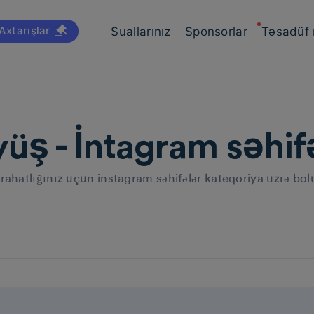
Axtarışlar
Suallarınız
Sponsorlar
Təsadüf
üş - İntagram səhif
 rahatlığınız üçün instagram səhifələr kateqoriya üzrə bö