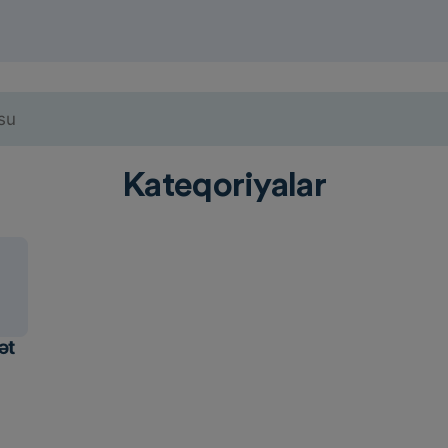
Kateqoriyalar
ət