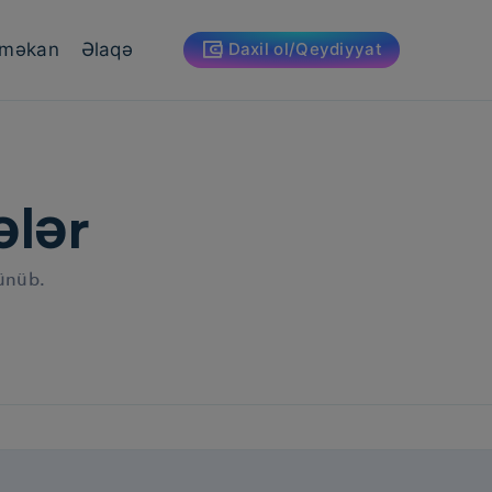
 məkan
Əlaqə
Daxil ol/Qeydiyyat
ələr
lünüb.