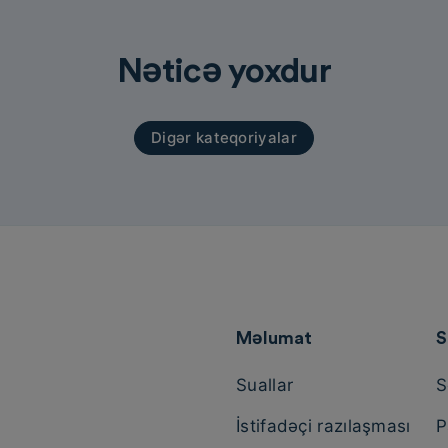
Nəticə yoxdur
Digər kateqoriyalar
Məlumat
S
Suallar
S
İstifadəçi razılaşması
P