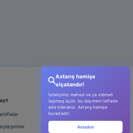
Axtarış həmişə
əlçatandır!
İstədiyiniz məhsul və ya xidməti
ayt
tapmaq üçün, bu düyməni istifadə
edə bilərsiniz. Axtarış həmişə
buradadır!
əhifələr
aylaşımlar
Anladım