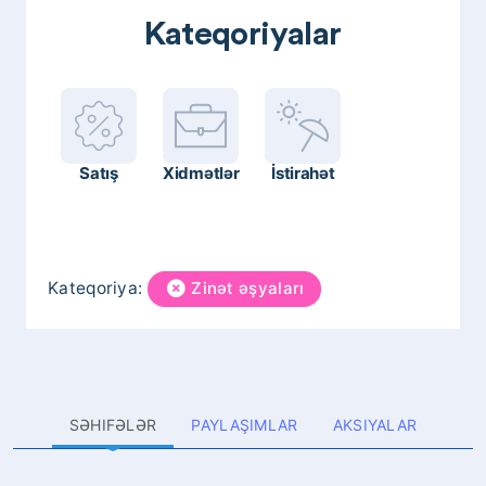
Kateqoriyalar
Satış
Xidmətlər
İstirahət
Kateqoriya:
Zinət əşyaları
SƏHIFƏLƏR
PAYLAŞIMLAR
AKSIYALAR