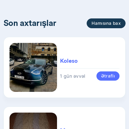
Son axtarışlar
Hamısına bax
Koleso
1 gün əvvəl
Ətraflı