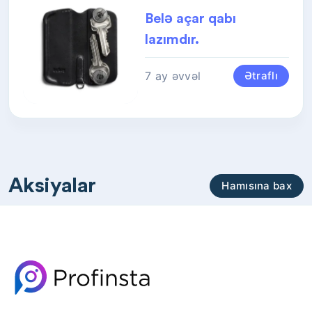
Belə açar qabı
lazımdır.
7 ay əvvəl
Ətraflı
Aksiyalar
Hamısına bax