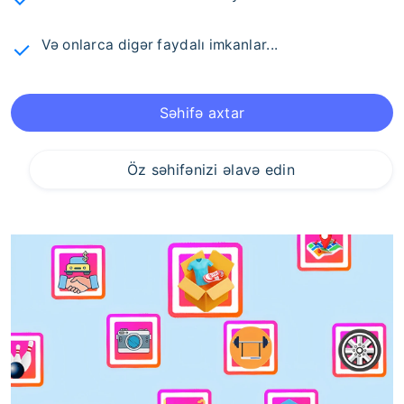
Və onlarca digər faydalı imkanlar...
Səhifə axtar
Öz səhifənizi əlavə edin