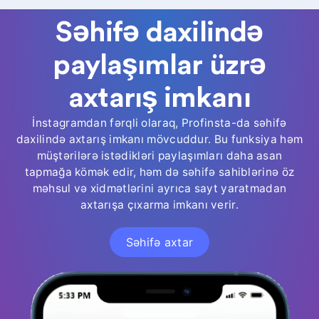
Səhifə daxilində
paylaşımlar üzrə
axtarış imkanı
İnstagramdan fərqli olaraq, Profinsta-da səhifə
daxilində axtarış imkanı mövcuddur. Bu funksiya həm
müştərilərə istədikləri paylaşımları daha asan
tapmağa kömək edir, həm də səhifə sahiblərinə öz
məhsul və xidmətlərini ayrıca sayt yaratmadan
axtarışa çıxarma imkanı verir.
Səhifə axtar