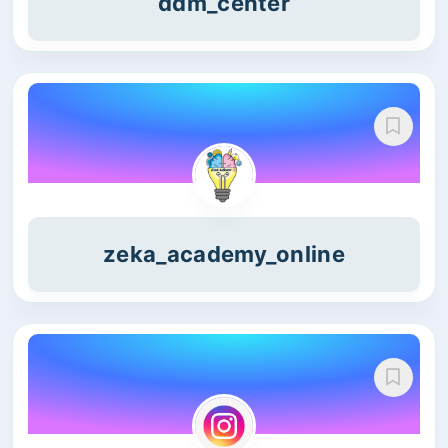
ddm_center
zeka_academy_online