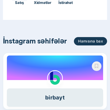
Satış
Xidmətlər
İstirahət
İnstagram səhifələr
Hamısına bax
birbayt