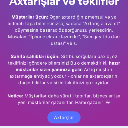
Axtarışlar və təkliflər
Müştərilər üçün:
Əgər axtardığınız məhsul və ya
xidməti tapa bilmirsinizsə, sadəcə "Axtarış əlavə et"
düyməsinə basaraq öz sorğunuzu yerləşdirin.
Məsələn: "İphone ekranı lazımdır", "Sumqayıtda dəri
ustası" və s.
Səhifə sahibləri üçün:
Siz bu sorğulara baxıb, öz
təklifinizi göndərə bilərsiniz! Bu o deməkdir ki,
hazır
müştərilər sizin yanınıza gəlir
. Artıq müştəri
axtarmağa ehtiyac yoxdur - onlar nə axtardıqlarını
dəqiq bilirlər və sizin təklifinizi gözləyirlər.
Nəticə:
Müştərilər daha sürətli tapırlar, bizneslər isə
yeni müştərilər qazanırlar. Hamı qazanır! 🎯
Axtarşlar