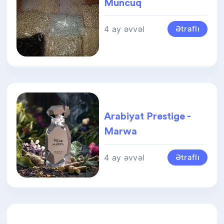
Muncuq
4 ay əvvəl
Ətraflı
Arabiyat Prestige -
Marwa
4 ay əvvəl
Ətraflı