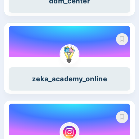
ddm_center
zeka_academy_online