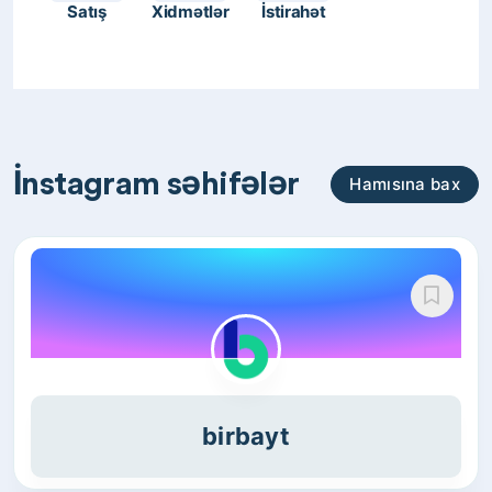
Satış
Xidmətlər
İstirahət
İnstagram səhifələr
Hamısına bax
birbayt