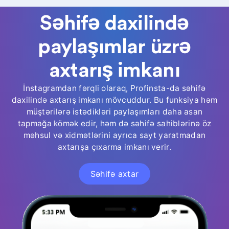
Səhifə daxilində
paylaşımlar üzrə
axtarış imkanı
İnstagramdan fərqli olaraq, Profinsta-da səhifə
daxilində axtarış imkanı mövcuddur. Bu funksiya həm
müştərilərə istədikləri paylaşımları daha asan
tapmağa kömək edir, həm də səhifə sahiblərinə öz
məhsul və xidmətlərini ayrıca sayt yaratmadan
axtarışa çıxarma imkanı verir.
Səhifə axtar