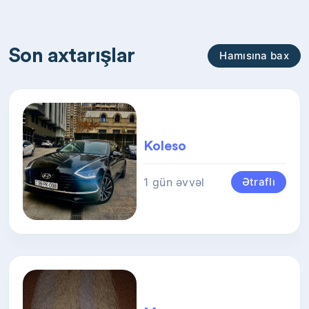
Son axtarışlar
Hamısına bax
Koleso
1 gün əvvəl
Ətraflı