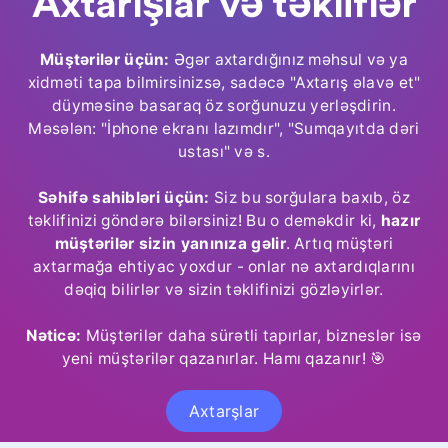
Axtarışlar və təkliflər
Müştərilər üçün:
Əgər axtardığınız məhsul və ya
xidməti tapa bilmirsinizsə, sadəcə "Axtarış əlavə et"
düyməsinə basaraq öz sorğunuzu yerləşdirin.
Məsələn: "İphone ekranı lazımdır", "Sumqayıtda dəri
ustası" və s.
Səhifə sahibləri üçün:
Siz bu sorğulara baxıb, öz
təklifinizi göndərə bilərsiniz! Bu o deməkdir ki,
hazır
müştərilər sizin yanınıza gəlir
. Artıq müştəri
axtarmağa ehtiyac yoxdur - onlar nə axtardıqlarını
dəqiq bilirlər və sizin təklifinizi gözləyirlər.
Nəticə:
Müştərilər daha sürətli tapırlar, bizneslər isə
yeni müştərilər qazanırlar. Hamı qazanır! 🎯
Axtarşlar