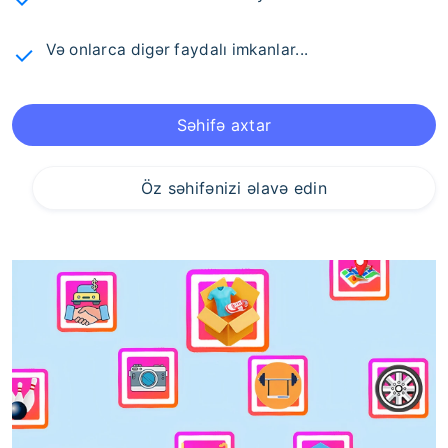
Və onlarca digər faydalı imkanlar...
Səhifə axtar
Öz səhifənizi əlavə edin