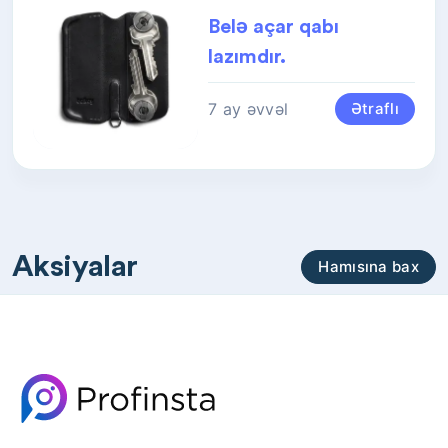
Belə açar qabı
lazımdır.
7 ay əvvəl
Ətraflı
Aksiyalar
Hamısına bax