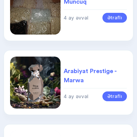
Muncuq
4 ay əvvəl
Ətraflı
Arabiyat Prestige -
Marwa
4 ay əvvəl
Ətraflı