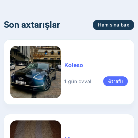
Son axtarışlar
Hamısına bax
Koleso
1 gün əvvəl
Ətraflı