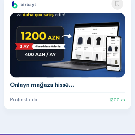
birbayt
Onlayn mağaza hissə...
Profinsta-da
1200 ₼