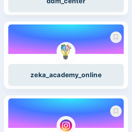
ddm_center
zeka_academy_online