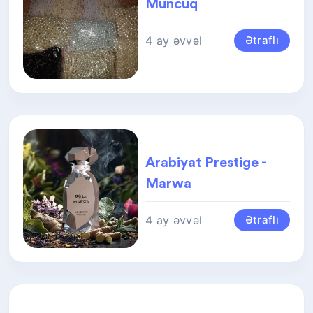
Muncuq
4 ay əvvəl
Ətraflı
Arabiyat Prestige -
Marwa
4 ay əvvəl
Ətraflı