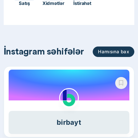
Satış
Xidmətlər
İstirahət
İnstagram səhifələr
Hamısına bax
birbayt