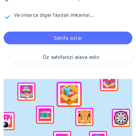
Və onlarca digər faydalı imkanlar...
Səhifə axtar
Öz səhifənizi əlavə edin