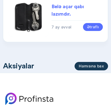
Belə açar qabı
lazımdır.
7 ay əvvəl
Ətraflı
Aksiyalar
Hamısına bax