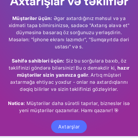
Axtarışlar və təkliflər
Müştərilər üçün:
Əgər axtardığınız məhsul və ya
xidməti tapa bilmirsinizsə, sadəcə "Axtarış əlavə et"
düyməsinə basaraq öz sorğunuzu yerləşdirin.
Məsələn: "İphone ekranı lazımdır", "Sumqayıtda dəri
ustası" və s.
Səhifə sahibləri üçün:
Siz bu sorğulara baxıb, öz
təklifinizi göndərə bilərsiniz! Bu o deməkdir ki,
hazır
müştərilər sizin yanınıza gəlir
. Artıq müştəri
axtarmağa ehtiyac yoxdur - onlar nə axtardıqlarını
dəqiq bilirlər və sizin təklifinizi gözləyirlər.
Nəticə:
Müştərilər daha sürətli tapırlar, bizneslər isə
yeni müştərilər qazanırlar. Hamı qazanır! 🎯
Axtarşlar