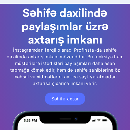
Səhifə daxilində
paylaşımlar üzrə
axtarış imkanı
İnstagramdan fərqli olaraq, Profinsta-da səhifə
daxilində axtarış imkanı mövcuddur. Bu funksiya həm
müştərilərə istədikləri paylaşımları daha asan
tapmağa kömək edir, həm də səhifə sahiblərinə öz
məhsul və xidmətlərini ayrıca sayt yaratmadan
axtarışa çıxarma imkanı verir.
Səhifə axtar