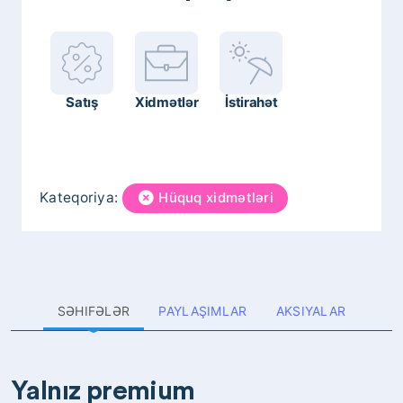
Satış
Xidmətlər
İstirahət
Kateqoriya:
Hüquq xidmətləri
SƏHIFƏLƏR
PAYLAŞIMLAR
AKSIYALAR
Yalnız premium