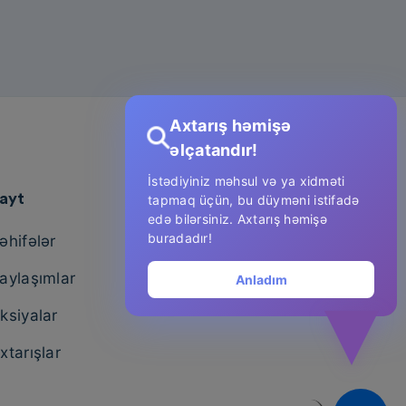
Axtarış həmişə
əlçatandır!
İstədiyiniz məhsul və ya xidməti
ayt
tapmaq üçün, bu düyməni istifadə
edə bilərsiniz. Axtarış həmişə
buradadır!
əhifələr
aylaşımlar
Anladım
ksiyalar
xtarışlar