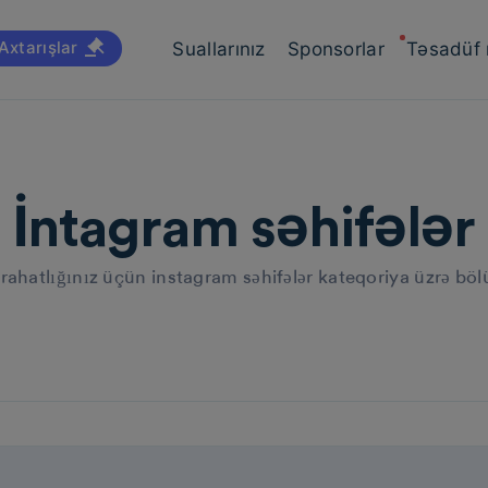
Axtarışlar
Suallarınız
Sponsorlar
Təsadüf
İntagram səhifələr
 rahatlığınız üçün instagram səhifələr kateqoriya üzrə bö