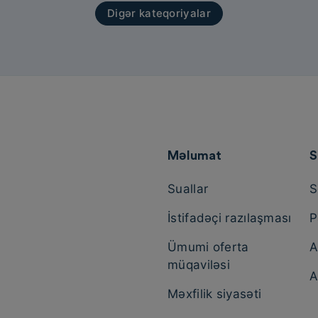
Digər kateqoriyalar
Məlumat
S
Suallar
S
İstifadəçi razılaşması
P
Ümumi oferta
A
müqaviləsi
A
Məxfilik siyasəti