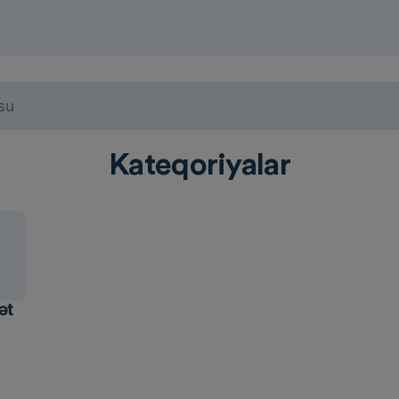
Kateqoriyalar
ət