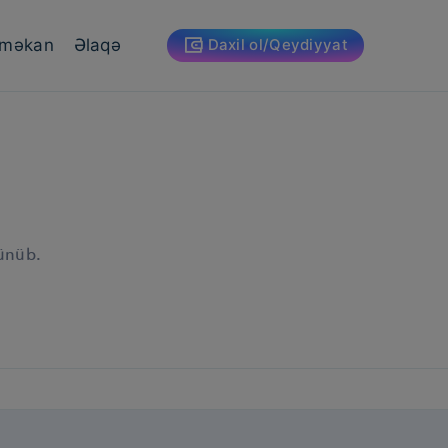
 məkan
Əlaqə
Daxil ol/Qeydiyyat
lünüb.