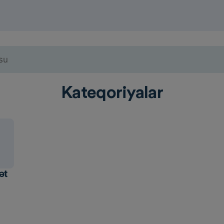
Kateqoriyalar
ət