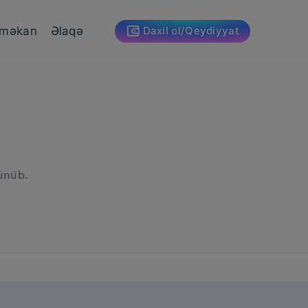
 məkan
Əlaqə
Daxil ol/Qeydiyyat
lünüb.