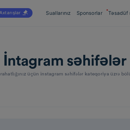
Axtarışlar
Suallarınız
Sponsorlar
Təsadüf
İntagram səhifələr
 rahatlığınız üçün instagram səhifələr kateqoriya üzrə bö