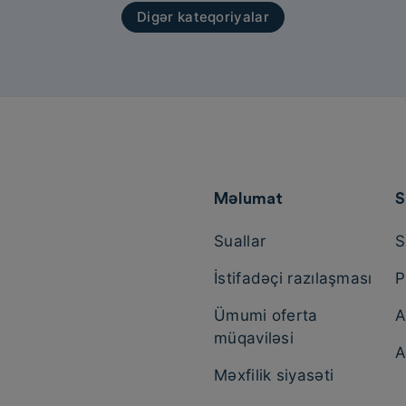
Digər kateqoriyalar
Məlumat
S
Suallar
S
İstifadəçi razılaşması
P
Ümumi oferta
A
müqaviləsi
A
Məxfilik siyasəti