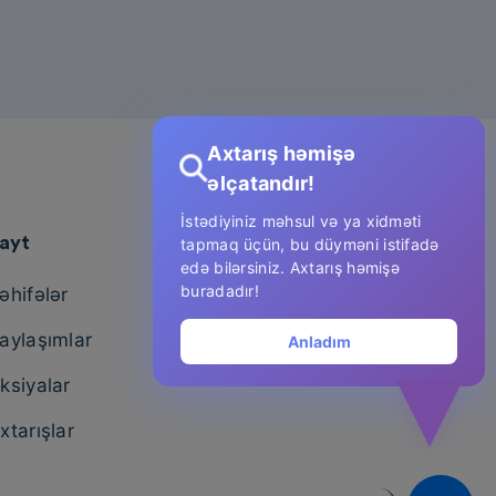
Axtarış həmişə
əlçatandır!
İstədiyiniz məhsul və ya xidməti
ayt
tapmaq üçün, bu düyməni istifadə
edə bilərsiniz. Axtarış həmişə
buradadır!
əhifələr
aylaşımlar
Anladım
ksiyalar
xtarışlar